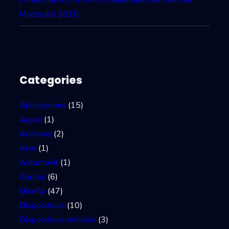
r
Marzo del 2015
a
t
i
s
y
Categories
e
n
Aplicaciones
(15)
f
Apple
(1)
o
Archivos
(2)
r
Arte
(1)
m
Automóvil
(1)
a
Cursos
(6)
t
Diseño
(47)
o
Dispositivos
(10)
P
Dispositivos móviles
(3)