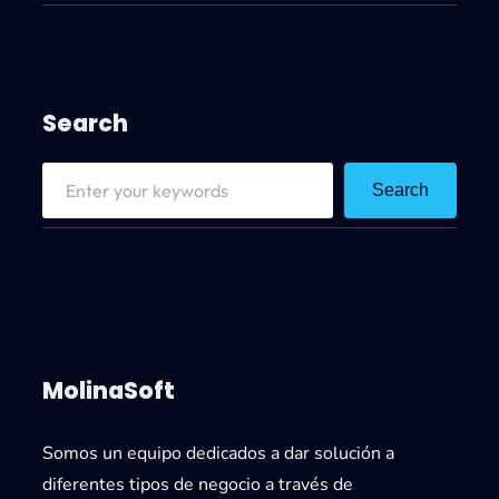
Search
S
Search
e
a
r
c
h
MolinaSoft
Somos un equipo dedicados a dar solución a
diferentes tipos de negocio a través de