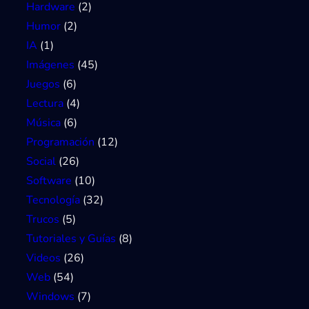
S
Hardware
(2)
D
Humor
(2)
IA
(1)
Imágenes
(45)
Juegos
(6)
Lectura
(4)
Música
(6)
Programación
(12)
Social
(26)
Software
(10)
Tecnología
(32)
Trucos
(5)
Tutoriales y Guías
(8)
Videos
(26)
Web
(54)
Windows
(7)