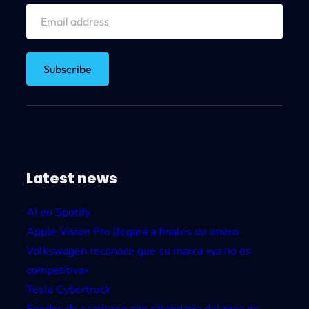
t
r
a
c
t
i
v
o
s
Latest news
i
c
AI en Spotify
o
Apple Vision Pro llegará a finales de enero
n
Volkswagen reconoce que su marca «ya no es
o
competitiva»
s
Tesla Cybertruck
g
Fondos de escritorio con calendario del mes de