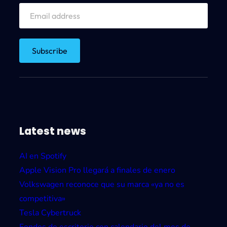
e
n
u
n
e
x
p
e
r
Latest news
t
o
AI en Spotify
H
Apple Vision Pro llegará a finales de enero
a
Volkswagen reconoce que su marca «ya no es
c
competitiva»
k
Tesla Cybertruck
e
Fondos de escritorio con calendario del mes de