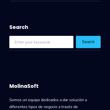
Search
S
Search
e
a
r
c
h
MolinaSoft
Somos un equipo dedicados a dar solución a
diferentes tipos de negocio a través de