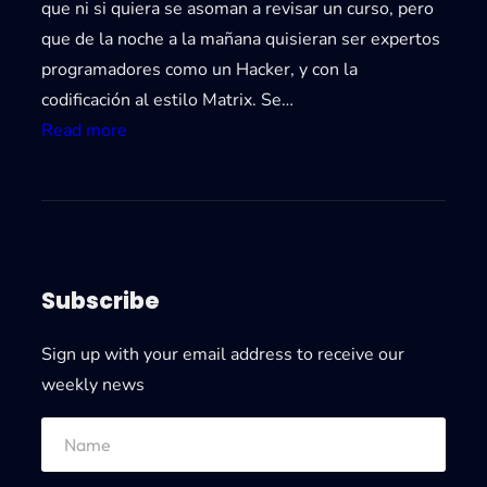
que ni si quiera se asoman a revisar un curso, pero
que de la noche a la mañana quisieran ser expertos
programadores como un Hacker, y con la
codificación al estilo Matrix. Se…
:
Read more
C
o
n
v
i
Subscribe
é
r
Sign up with your email address to receive our
t
weekly news
e
t
e