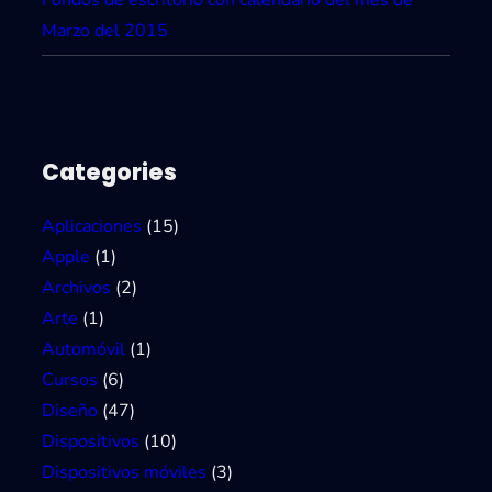
r
Marzo del 2015
e
n
s
ó
l
Categories
o
1
Aplicaciones
(15)
m
Apple
(1)
i
Archivos
(2)
n
Arte
(1)
u
Automóvil
(1)
t
Cursos
(6)
o
Diseño
(47)
Dispositivos
(10)
Dispositivos móviles
(3)