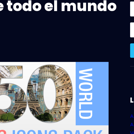
 todo el mundo
A
A
V