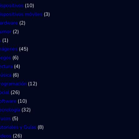
ispositivos
(10)
ispositivos móviles
(3)
ardware
(2)
umor
(2)
A
(1)
mágenes
(45)
uegos
(6)
ectura
(4)
úsica
(6)
rogramación
(12)
ocial
(26)
oftware
(10)
ecnología
(32)
rucos
(5)
utoriales y Guías
(8)
ideos
(26)