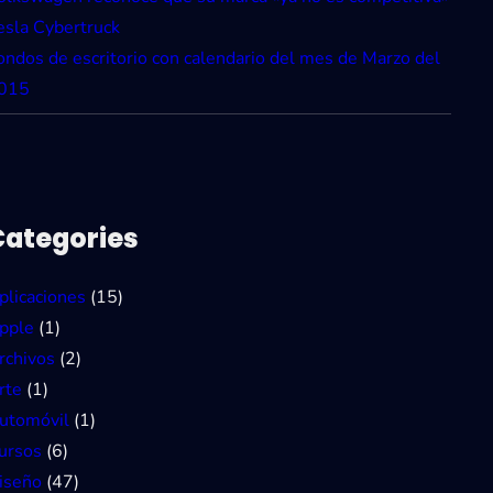
esla Cybertruck
ondos de escritorio con calendario del mes de Marzo del
015
Categories
plicaciones
(15)
pple
(1)
rchivos
(2)
rte
(1)
utomóvil
(1)
ursos
(6)
iseño
(47)