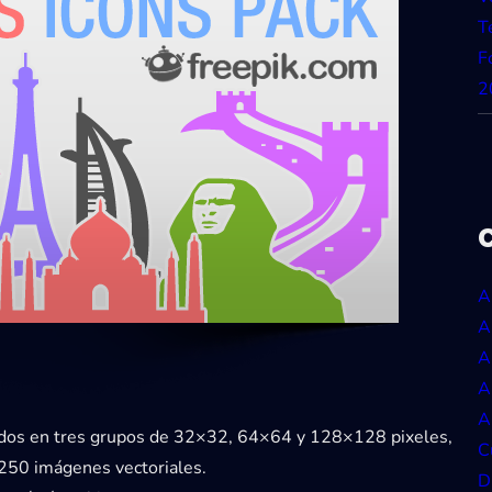
T
F
2
A
A
A
A
A
idos en tres grupos de 32×32, 64×64 y 128×128 pixeles,
C
 250 imágenes vectoriales.
D