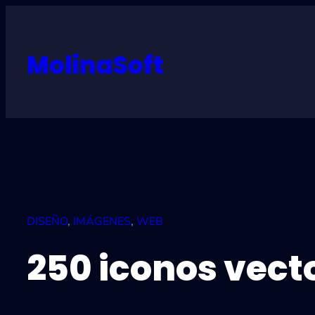
Skip
to
content
MolinaSoft
DISEÑO
, 
IMÁGENES
, 
WEB
250 iconos vect