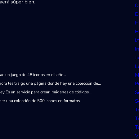
caerá súper bien.
D
D
H
H
I
I
J
L
M
e un juego de 48 iconos en diseño…
P
ora les traigo una página donde hay una colección de…
S
y Es un servicio para crear imágenes de códigos…
S
ener una colección de 500 iconos en formatos…
T
T
T
V