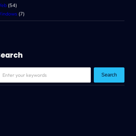
eb
(54)
indows
(7)
Search
Search