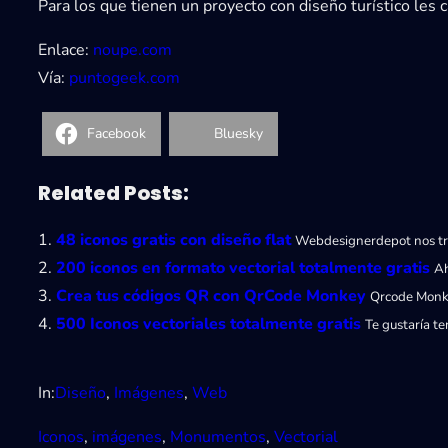
Para los que tienen un proyecto con diseño turístico les 
Enlace:
noupe.com
Vía:
puntogeek.com
Facebook
Bluesky
Related Posts:
48 iconos gratis con diseño flat
Webdesignerdepot nos tra
200 iconos en formato vectorial totalmente gratis
Ah
Crea tus códigos QR con QrCode Monkey
Qrcode Monke
500 Iconos vectoriales totalmente gratis
Te gustaría t
In:
Diseño
, 
Imágenes
, 
Web
Iconos
, 
imágenes
, 
Monumentos
, 
Vectorial