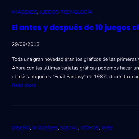
p
d
a
IMÁGENES
, 
JUEGOS
, 
TECNOLOGÍA
o
r
s
El antes y después de 10 juegos c
a
d
p
e
29/09/2013
u
e
b
s
Toda una gran novedad eran los gráficos de las primeras v
l
c
Ahora con las últimas tarjetas gráficas podemos hacer 
i
r
el más antiguo es “Final Fantasy” de 1987. clic en la ima
c
i
:
Read more
a
t
E
r
o
l
e
r
a
n
i
n
l
o
DISEÑO
, 
IMÁGENES
, 
SOCIAL
, 
VIDEOS
, 
WEB
t
a
c
e