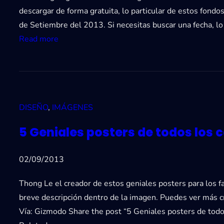
r
:
1
descargar de forma gratuita, lo particular de estos fondo
s
E
3
de Setiembre del 2013. Si necesitas buscar una fecha, lo
u
s
:
Read more
n
t
F
u
a
o
e
d
n
v
í
d
o
s
DISEÑO
, 
IMÁGENES
o
l
t
s
o
5 Geniales posters de todos los 
i
d
g
c
e
o
02/09/2013
a
e
s
s
Thong Le el creador de estos geniales posters para los f
F
c
breve descripción dentro de la imagen. Puedes ver más c
a
r
Vía: Gizmodo Share the post “5 Geniales posters de to
c
i