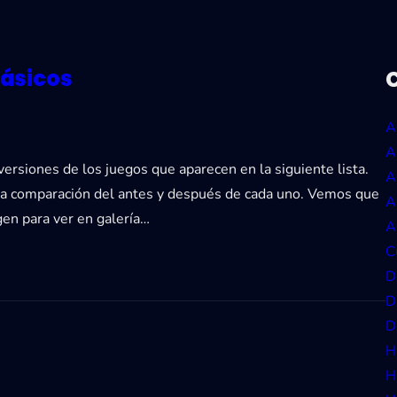
lásicos
A
A
ersiones de los juegos que aparecen en la siguiente lista.
A
una comparación del antes y después de cada uno. Vemos que
A
gen para ver en galería…
A
C
D
D
D
H
H