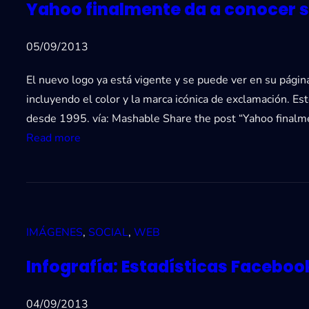
s
Yahoo finalmente da a conocer 
o
s
r
n
y
e
05/09/2013
c
d
d
a
e
El nuevo logo ya está vigente y se puede ver en su página
e
l
s
incluyendo el color y la marca icónica de exclamación. Es
s
e
p
desde 1995. vía: Mashable Share the post “Yahoo final
s
n
u
:
Read more
o
d
é
Y
c
a
s
a
i
r
d
h
a
i
e
o
l
o
1
IMÁGENES
, 
SOCIAL
, 
WEB
o
e
d
0
f
s
e
Infografía: Estadísticas Facebook
j
i
l
u
n
m
04/09/2013
e