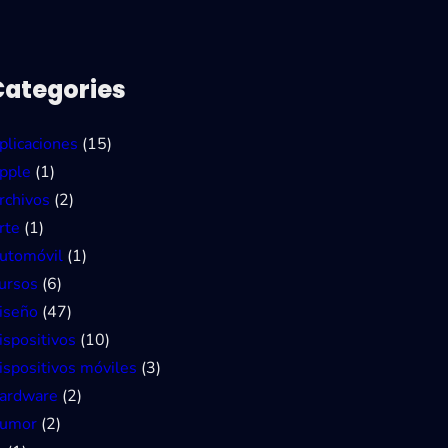
Categories
plicaciones
(15)
pple
(1)
rchivos
(2)
rte
(1)
utomóvil
(1)
ursos
(6)
iseño
(47)
ispositivos
(10)
ispositivos móviles
(3)
ardware
(2)
umor
(2)