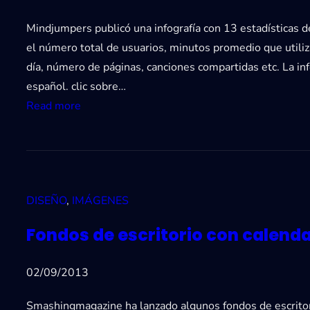
a
e
g
l
Mindjumpers publicó una infografía con 13 estadísticas
s
o
m
el número total de usuarios, minutos promedio que utili
d
s
e
día, número de páginas, canciones compartidas etc. La info
e
c
n
español. clic sobre…
O
l
t
:
Read more
c
á
e
I
t
s
d
n
u
i
a
f
b
c
a
o
r
o
c
DISEÑO
, 
IMÁGENES
g
e
s
o
r
d
Fondos de escritorio con calenda
n
a
e
o
f
l
02/09/2013
c
í
2
e
a
0
Smashingmagazine ha lanzado algunos fondos de escritor