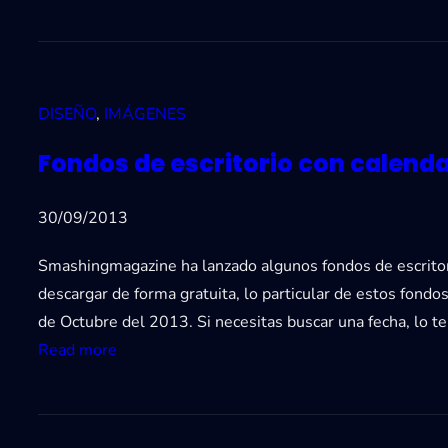
T
a
m
a
DISEÑO
, 
IMÁGENES
ñ
o
Fondos de escritorio con calenda
d
e
30/09/2013
i
m
Smashingmagazine ha lanzado algunos fondos de escritor
á
descargar de forma gratuita, lo particular de estos fondo
g
de Octubre del 2013. Si necesitas buscar una fecha, lo t
e
:
Read more
n
F
e
o
s
n