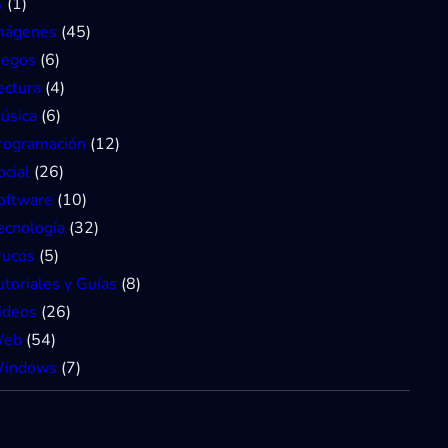
A
(1)
mágenes
(45)
uegos
(6)
ectura
(4)
úsica
(6)
rogramación
(12)
ocial
(26)
oftware
(10)
ecnología
(32)
rucos
(5)
utoriales y Guías
(8)
ideos
(26)
eb
(54)
indows
(7)