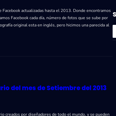
 de Facebook actualizadas hasta el 2013. Donde encontramos
zamos Facebook cada día, número de fotos que se sube por
grafía original esta en inglés, pero hicimos una parecida al
S
e
a
r
c
h
rio del mes de Setiembre del 2013
io creados por diseñadores de todo el mundo, y se pueden