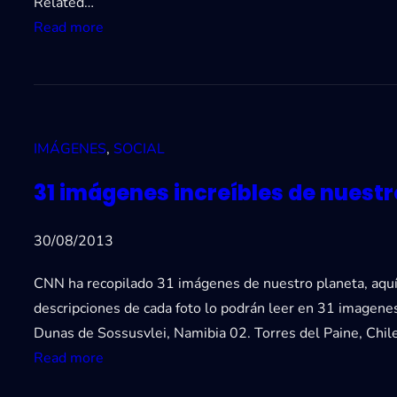
Related…
e
t
:
Read more
b
o
5
o
r
G
o
i
e
k
o
n
h
c
IMÁGENES
, 
SOCIAL
i
a
o
a
s
31 imágenes increíbles de nuestr
n
l
t
c
e
a
30/08/2013
a
s
e
l
p
CNN ha recopilado 31 imágenes de nuestro planeta, aqu
l
e
o
descripciones de cada foto lo podrán leer en 31 imagenes
2
n
s
Dunas de Sossusvlei, Namibia 02. Torres del Paine, Chile
0
d
t
:
Read more
1
a
e
3
3
r