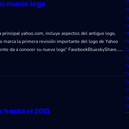
I
su nuevo logo
I
J
L
 principal yahoo.com, incluye aspectos del antiguo logo,
M
to marca la primera revisión importante del logo de Yahoo
P
mente da a conocer su nuevo logo” FacebookBlueskyShare……
S
S
T
T
T
V
W
W
 hasta el 2013