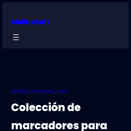
Skip
to
MolinaSoft
content
DISEÑO
, 
IMÁGENES
, 
WEB
Colección de
marcadores para