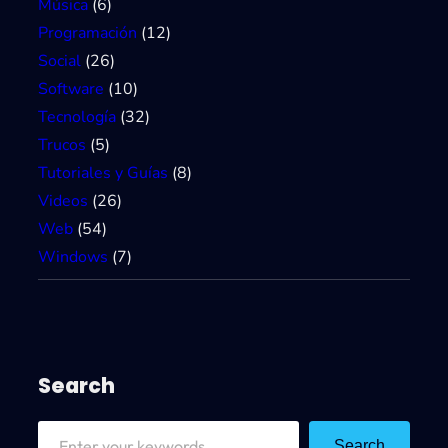
Música
(6)
Programación
(12)
Social
(26)
Software
(10)
Tecnología
(32)
Trucos
(5)
Tutoriales y Guías
(8)
Videos
(26)
Web
(54)
Windows
(7)
Search
S
Search