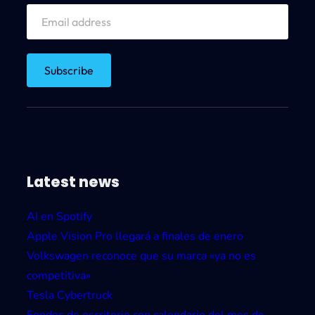
ú
p
e
r
C
á
m
a
r
Latest news
a
c
AI en Spotify
o
Apple Vision Pro llegará a finales de enero
n
Volkswagen reconoce que su marca «ya no es
A
competitiva»
n
Tesla Cybertruck
d
Fondos de escritorio con calendario del mes de