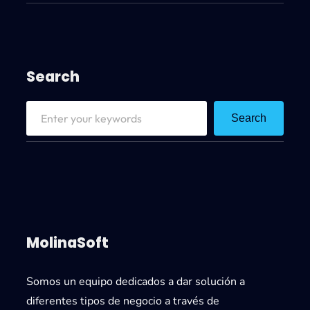
Search
S
Search
e
a
r
c
h
MolinaSoft
Somos un equipo dedicados a dar solución a
diferentes tipos de negocio a través de