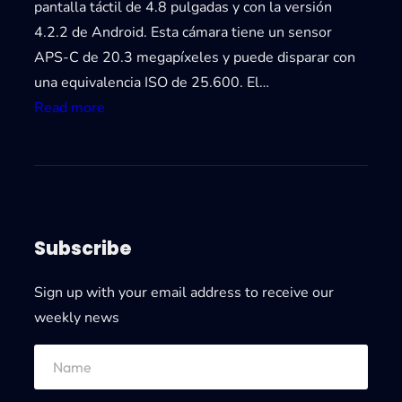
pantalla táctil de 4.8 pulgadas y con la versión
4.2.2 de Android. Esta cámara tiene un sensor
APS-C de 20.3 megapíxeles y puede disparar con
una equivalencia ISO de 25.600. El…
:
Read more
G
a
l
a
x
Subscribe
y
N
Sign up with your email address to receive our
X
weekly news
l
a
S