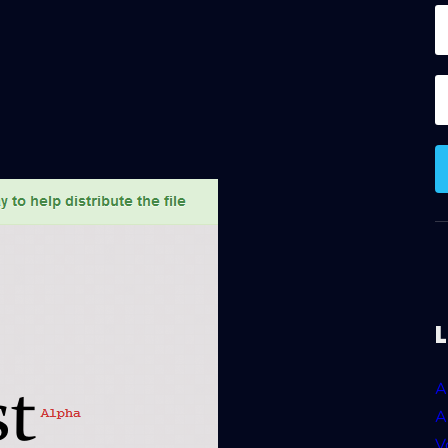
A
A
V