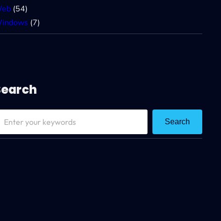
eb
(54)
indows
(7)
Search
Search