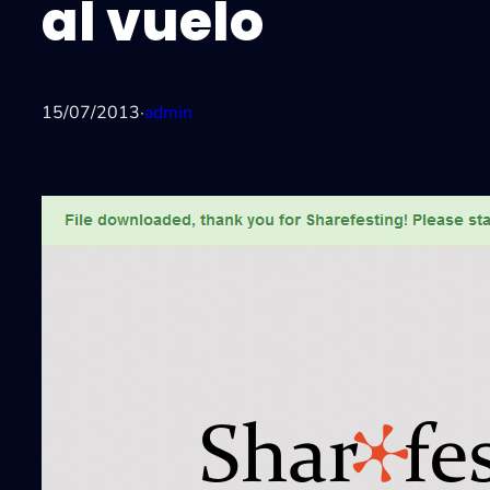
al vuelo
15/07/2013
·
admin