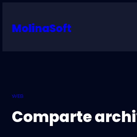
Skip
to
content
MolinaSoft
WEB
Comparte archi