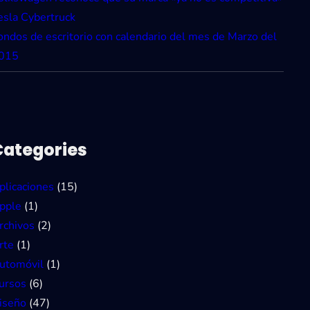
esla Cybertruck
ondos de escritorio con calendario del mes de Marzo del
015
Categories
plicaciones
(15)
pple
(1)
rchivos
(2)
rte
(1)
utomóvil
(1)
ursos
(6)
iseño
(47)