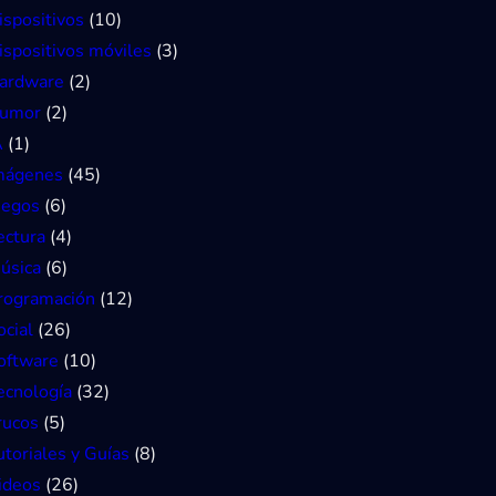
ispositivos
(10)
ispositivos móviles
(3)
ardware
(2)
umor
(2)
A
(1)
mágenes
(45)
uegos
(6)
ectura
(4)
úsica
(6)
rogramación
(12)
ocial
(26)
oftware
(10)
ecnología
(32)
rucos
(5)
utoriales y Guías
(8)
ideos
(26)