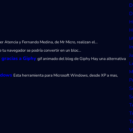
D
D
H
H
I
ier Atencia y Fernando Medina, de Mr Micro, realizan el…
I
e tu navegador se podría convertir en un bloc…
J
 gracias a Giphy
gif animado del blog de Giphy Hay una alternativa
L
M
indows
Esta herramienta para Microsoft Windows, desde XP a mas,
P
S
S
T
T
T
V